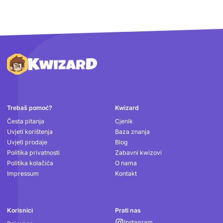
Podnožje
Trebaš pomoć?
Kwizard
Česta pitanja
Cjenik
Uvjeti korištenja
Baza znanja
Uvjeti prodaje
Blog
Politika privatnosti
Zabavni kwizovi
Politika kolačića
O nama
Impressum
Kontakt
Korisnici
Prati nas
Instagram