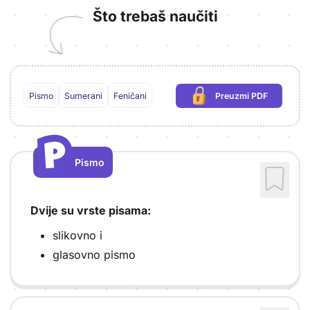
Što trebaš naučiti
Pismo
Sumerani
Feničani
Preuzmi PDF
(potrebna prijava)
P
P
Pismo
Vrsta sadržaja: Pismo
Dvije su vrste pisama:
slikovno i
glasovno pismo