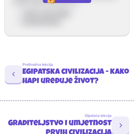
Primjeri glasovnog pisma su:
fenički i grčki alfabet
današnja latinica
Prethodna lekcija
Egipatska civilizacija - kako
Hapi uređuje život?
Sljedeća lekcija
Graditeljstvo i umjetnost
prvih civilizacija