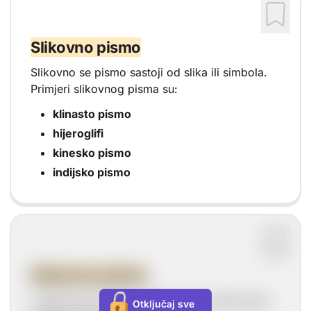
Slikovno pismo
Slikovno se pismo sastoji od slika ili simbola.
Primjeri slikovnog pisma su:
klinasto pismo
hijeroglifi
kinesko pismo
indijsko pismo
Glasovno pismo
U glasovnom pismu jedno slovo je jedan glas.
Otključaj sve