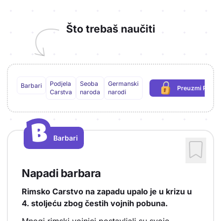
Što trebaš naučiti
Podjela
Seoba
Germanski
Barbari
Preuzmi PDF
(potrebna p
Carstva
naroda
narodi
B
B
Barbari
Vrsta sadržaja: Barbari
Napadi barbara
Rimsko Carstvo na zapadu upalo je u krizu u
4. stoljeću zbog čestih vojnih pobuna.
Mnogi rimski vojnici postavljali su svoje