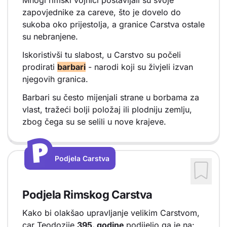
zapovjednike za careve, što je dovelo do
sukoba oko prijestolja, a granice Carstva ostale
su nebranjene.
Iskoristivši tu slabost, u Carstvo su počeli
prodirati
barbari
- narodi koji su živjeli izvan
njegovih granica.
Barbari su često mijenjali strane u borbama za
vlast, tražeći bolji položaj ili plodniju zemlju,
zbog čega su se selili u nove krajeve.
P
P
Podjela Carstva
Vrsta sadržaja: Podjela Carstva
Podjela Rimskog Carstva
Kako bi olakšao upravljanje velikim Carstvom,
car Teodozije
395. godine
podijelio ga je na: