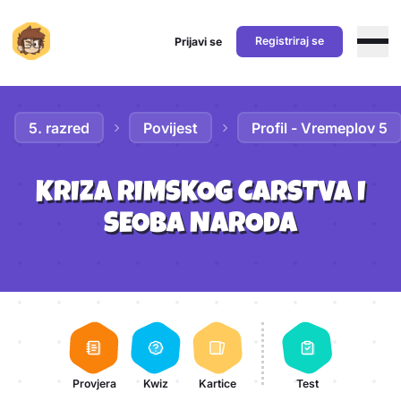
Registriraj se
Prijavi se
Preskoči na sadržaj
5. razred
Povijest
Profil - Vremeplov 5
KRIZA RIMSKOG CARSTVA I
SEOBA NARODA
Aktivnosti lekcije
Provjera
Kwiz
Kartice
Test