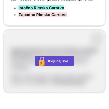
Istočno Rimsko Carstvo
i
Zapadno Rimsko Carstvo
Zapadno Rimsko Carstvo prestalo je postojat
i
476. godine
kada je germanski vojskovođa
Otključaj sve
Odoakar zbacio posljednjeg cara Romula
Augustula.
Nakon toga je jedino opstalo Istočno Rimsko
Carstvo sa središtem u
Konstantinopolu.