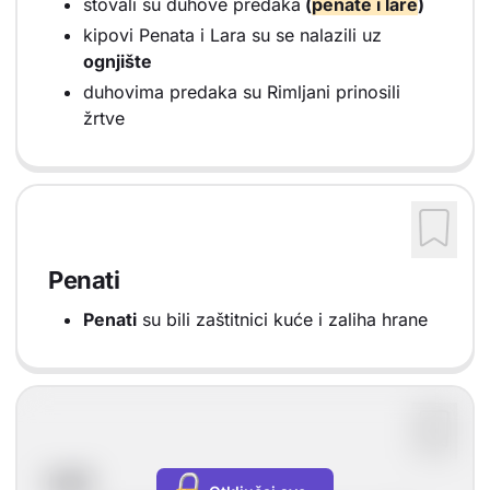
štovali su duhove predaka
(
penate i lare
)
kipovi Penata i Lara su se nalazili uz
ognjište
duhovima predaka su Rimljani prinosili
žrtve
Penati
Penati
su bili zaštitnici kuće i zaliha hrane
Lari