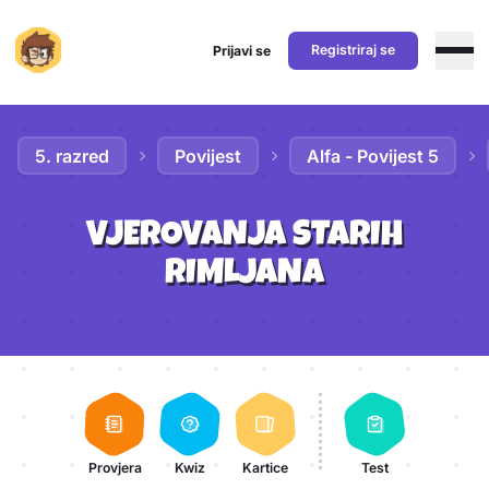
Registriraj se
Prijavi se
Preskoči na sadržaj
5. razred
Povijest
Alfa - Povijest 5
VJEROVANJA STARIH
RIMLJANA
Aktivnosti lekcije
Provjera
Kwiz
Kartice
Test