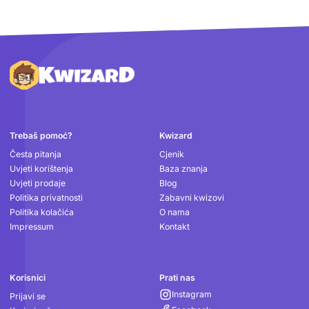
Podnožje
Trebaš pomoć?
Kwizard
Česta pitanja
Cjenik
Uvjeti korištenja
Baza znanja
Uvjeti prodaje
Blog
Politika privatnosti
Zabavni kwizovi
Politika kolačića
O nama
Impressum
Kontakt
Korisnici
Prati nas
Instagram
Prijavi se