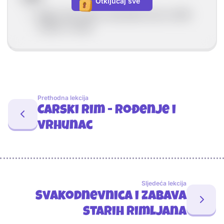
Otključaj sve
Lari
su bili duhovi pokojnika koji su štitili
obitelj i imanje
Prethodna lekcija
Carski Rim - rođenje i
vrhunac
Sljedeća lekcija
Svakodnevnica i zabava
starih Rimljana