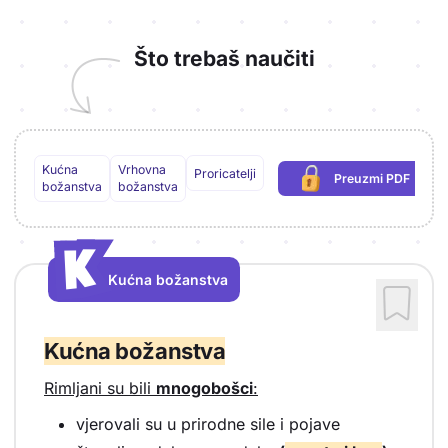
Što trebaš naučiti
Kućna
Vrhovna
Proricatelji
Preuzmi PDF
(potrebna prijav
božanstva
božanstva
K
K
Kućna božanstva
Vrsta sadržaja: Kućna božanstva
Kućna božanstva
Rimljani su bili
mnogobošci
:
vjerovali su u prirodne sile i pojave