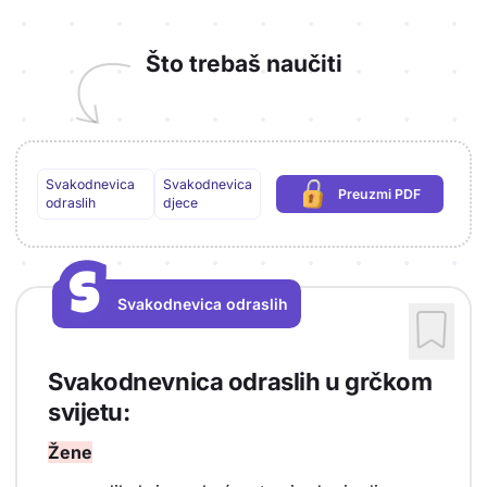
Što trebaš naučiti
Svakodnevica
Svakodnevica
Preuzmi PDF
(potrebna prijava)
odraslih
djece
S
S
Svakodnevica odraslih
Vrsta sadržaja: Svakodnevica odraslih
Svakodnevnica odraslih u grčkom
svijetu:
Žene