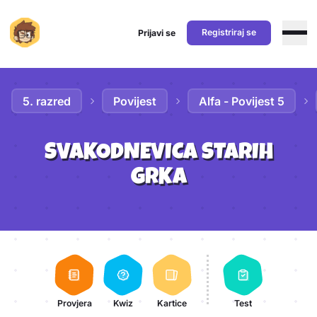
Registriraj se
Prijavi se
Preskoči na sadržaj
5. razred
Povijest
Alfa - Povijest 5
SVAKODNEVICA STARIH
GRKA
Aktivnosti lekcije
Provjera
Kwiz
Kartice
Test