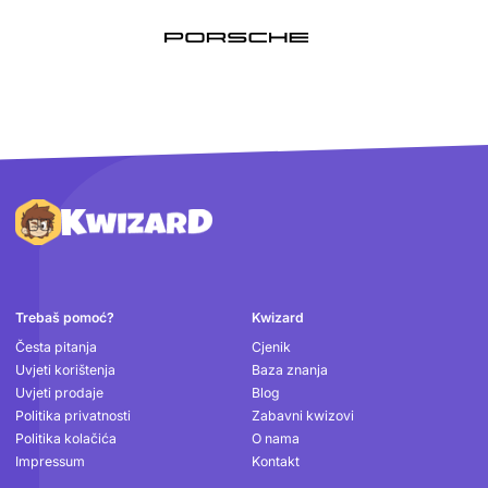
Podnožje
Trebaš pomoć?
Kwizard
Česta pitanja
Cjenik
Uvjeti korištenja
Baza znanja
Uvjeti prodaje
Blog
Politika privatnosti
Zabavni kwizovi
Politika kolačića
O nama
Impressum
Kontakt