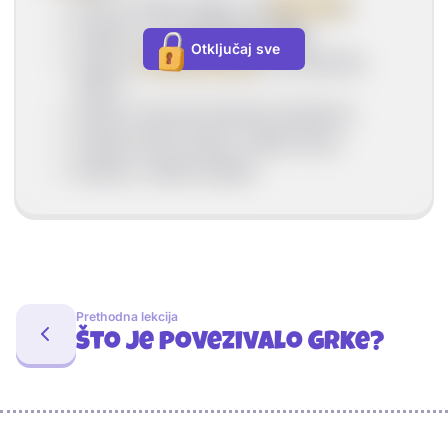
žene su šivale odjeću od
lane i vune
bogati su imali
pamuk iz Indije
Otključaj sve
nosili su
ukrašene tunike
sa simbolima
polisa
tunike su bile pričvršćene broševima
ženske kožne cipele, muške čizme
ženske i muške sandale
Prethodna lekcija
Što je povezivalo Grke?