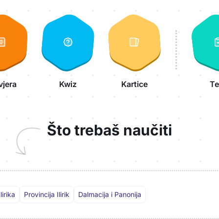
vjera
Kwiz
Kartice
Te
Što trebaš naučiti
irika
Provincija Ilirik
Dalmacija i Panonija