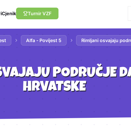
i
Cjenik
Turnir VZF
est
Alfa - Povijest 5
Rimljani osvajaju pod
SVAJAJU PODRUČJE 
HRVATSKE