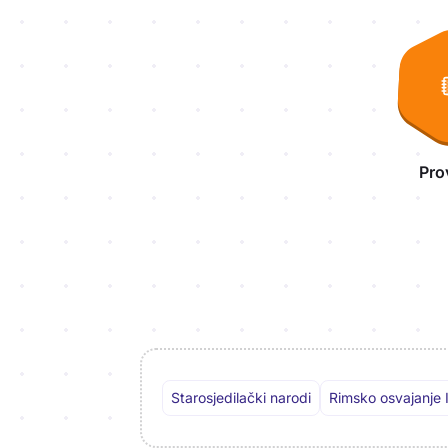
Aktivnosti lekcije
Pro
Staro­sjedilački narodi
Rimsko osvajanje Il