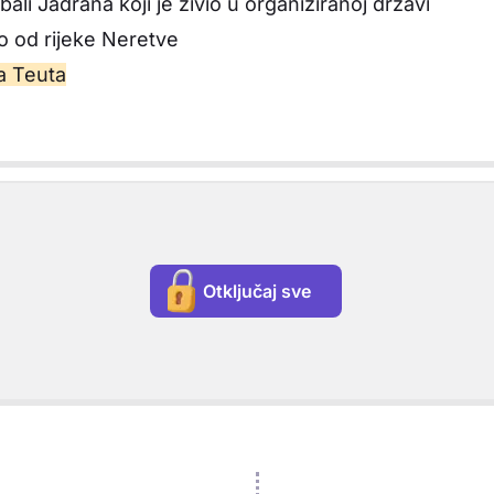
bali Jadrana koji je živio u organiziranoj državi
no od rijeke Neretve
ca Teuta
Otključaj sve