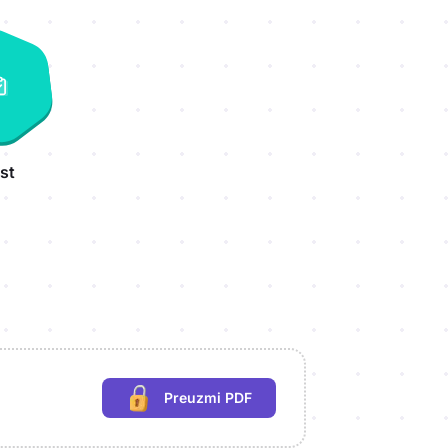
st
Preuzmi PDF
(potrebna prijava)