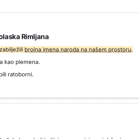
i
olaska Rimljana
zabilježili
brojna imena naroda na našem prostoru
.
ela kao plemena.
ili ratoborni.