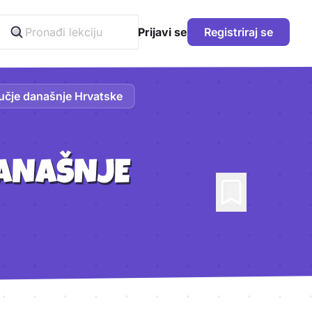
Prijavi se
Registriraj se
ručje današnje Hrvatske
DANAŠNJE