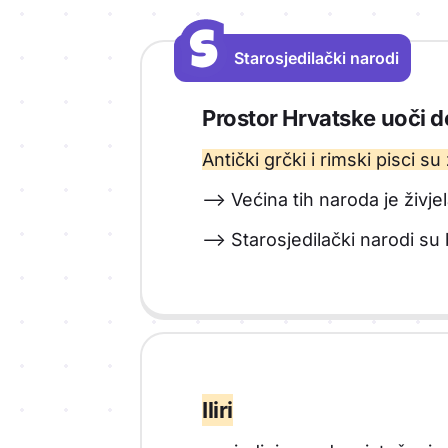
S
S
Staro­sjedilački narodi
Vrsta sadržaja: Staro­sjedilački narod
Prostor Hrvatske uoči d
Antički grčki i rimski pisci su 
--> Većina tih naroda je živj
--> Starosjedilački narodi su b
Iliri