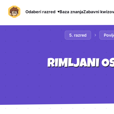
Odaberi razred
Baza znanja
Zabavni kwizov
Preskoči na sadržaj
5. razred
Povij
RIMLJANI O