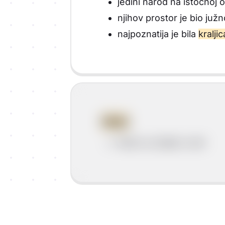
jedini narod na istočnoj o
njihov prostor je bio juž
najpoznatija je bila
kralji
Histri
Histri su živjeli u Istri