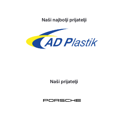
Sponzori
Naši najbolji prijatelji
Naši prijatelji