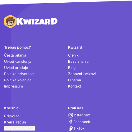
Podnožje
Trebaš pomoć?
Kwizard
Česta pitanja
Cjenik
Uvjeti korištenja
Baza znanja
Uvjeti prodaje
Blog
Politika privatnosti
Zabavni kwizovi
Politika kolačića
O nama
Impressum
Kontakt
Korisnici
Prati nas
Instagram
Prijavi se
Facebook
Kreiraj račun
Postavke kolačića
TikTok