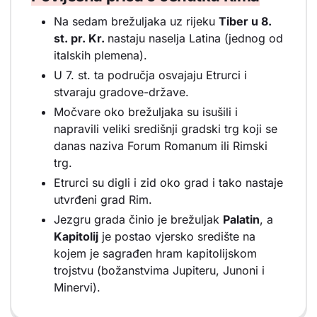
Na sedam brežuljaka uz rijeku
Tiber u 8.
st. pr. Kr.
nastaju naselja Latina (jednog od
italskih plemena).
U 7. st. ta područja osvajaju Etrurci i
stvaraju gradove-države.
Močvare oko brežuljaka su isušili i
napravili veliki središnji gradski trg koji se
danas naziva Forum Romanum ili Rimski
trg.
Etrurci su digli i zid oko grad i tako nastaje
utvrđeni grad Rim.
Jezgru grada činio je brežuljak
Palatin
, a
Kapitolij
je postao vjersko središte na
kojem je sagrađen hram kapitolijskom
trojstvu (božanstvima Jupiteru, Junoni i
Minervi).