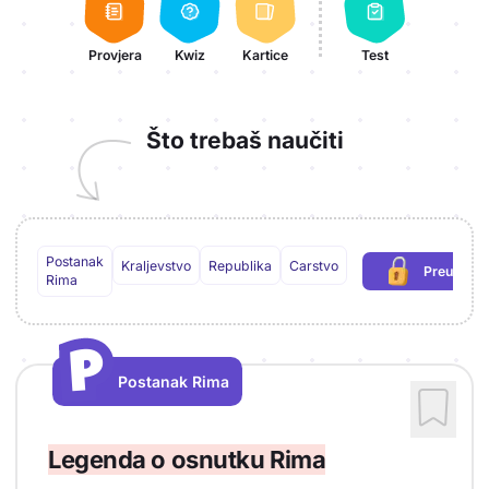
Provjera
Kwiz
Kartice
Test
Što trebaš naučiti
Postanak
Kraljevstvo
Republika
Carstvo
Preuzmi 
(potre
Rima
P
P
Postanak Rima
Vrsta sadržaja: Postanak Rima
Legenda o osnutku Rima