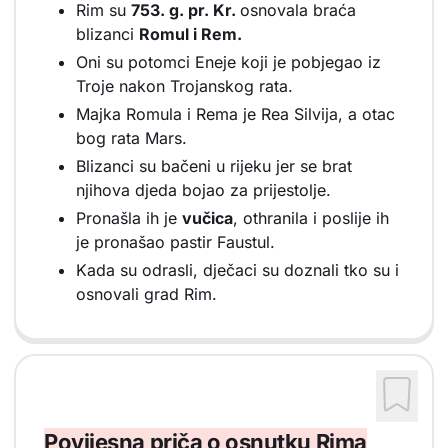
Rim su
753. g. pr. Kr.
osnovala braća
blizanci
Romul i Rem.
Oni su potomci Eneje koji je pobjegao iz
Troje nakon Trojanskog rata.
Majka Romula i Rema je Rea Silvija, a otac
bog rata Mars.
Blizanci su bačeni u rijeku jer se brat
njihova djeda bojao za prijestolje.
Pronašla ih je
vučica
, othranila i poslije ih
je pronašao pastir Faustul.
Kada su odrasli, dječaci su doznali tko su i
osnovali grad Rim.
Povijesna priča o osnutku Rima