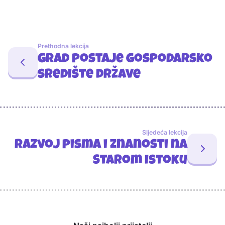
Prethodna lekcija
Grad postaje gospodarsko
središte države
Sljedeća lekcija
Razvoj pisma i znanosti na
Starom Istoku
Sponzori