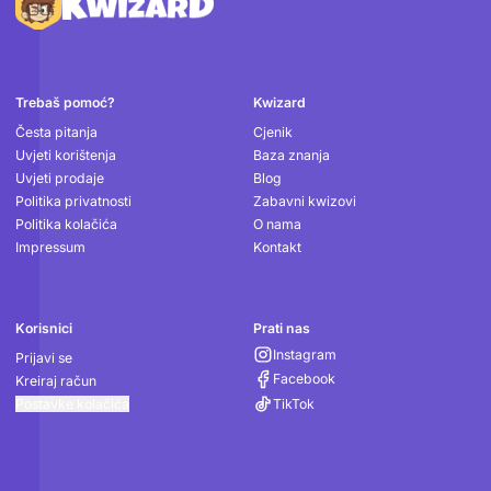
Podnožje
Trebaš pomoć?
Kwizard
Česta pitanja
Cjenik
Uvjeti korištenja
Baza znanja
Uvjeti prodaje
Blog
Politika privatnosti
Zabavni kwizovi
Politika kolačića
O nama
Impressum
Kontakt
Korisnici
Prati nas
Instagram
Prijavi se
Facebook
Kreiraj račun
Postavke kolačića
TikTok