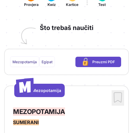
Provjera
Kwiz
Kartice
Test
Što trebaš naučiti
Mezopotamija
Egipat
Preuzmi PDF
(potrebna prijava)
M
M
Mezopotamija
Vrsta sadržaja: Mezopotamija
MEZOPOTAMIJA
SUMERANI