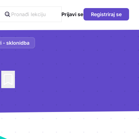
Prijavi se
Registriraj se
vi - sklonidba