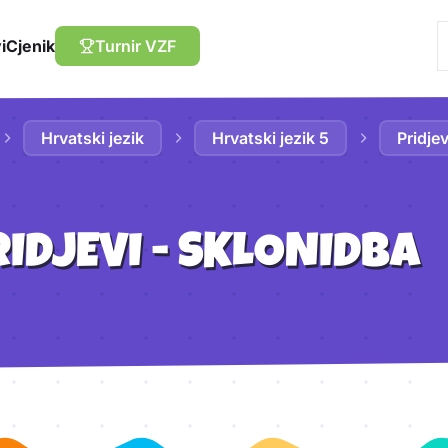
i
Cjenik
Turnir VZF
Hrvatski jezik
Hrvatski jezik 5
Pridje
IDJEVI - SKLONIDBA