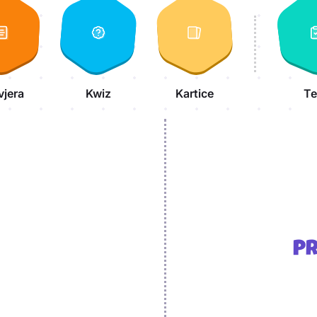
vjera
Kwiz
Kartice
Te
Pr