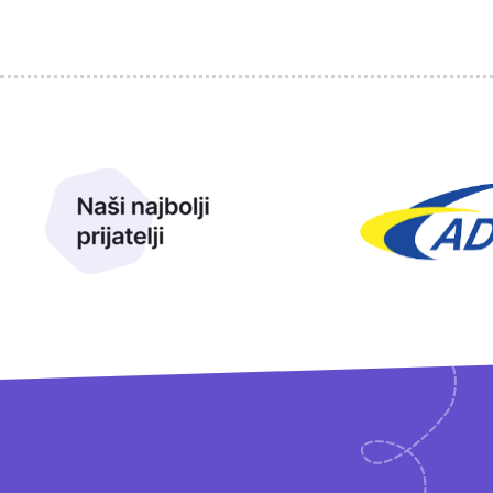
Sponzori
Naši najbolji prijatelji
Naši prijatelji