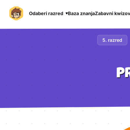
Odaberi razred
Baza znanja
Zabavni kwizov
Preskoči na sadržaj
5. razred
PR
Aktivnosti lekcije