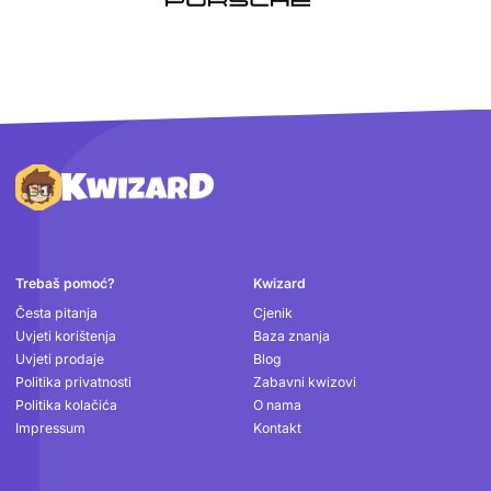
Podnožje
Trebaš pomoć?
Kwizard
Česta pitanja
Cjenik
Uvjeti korištenja
Baza znanja
Uvjeti prodaje
Blog
Politika privatnosti
Zabavni kwizovi
Politika kolačića
O nama
Impressum
Kontakt