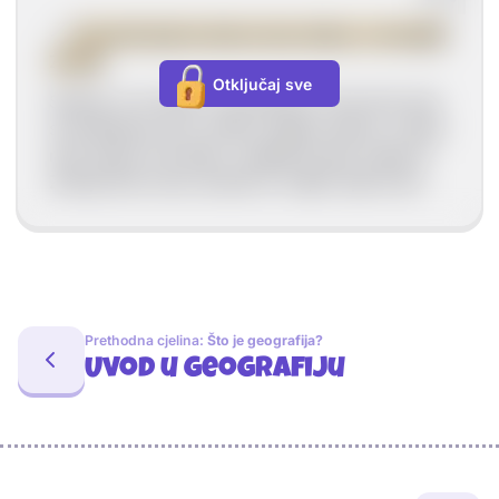
-->
Promatranje brodova kao dokaz o okrugloj
Zemlji
Otključaj sve
Stojimo li na obali i promatramo brod koji nam
se približava prvo vidimo njegov jarbol, a kako
nam dolazi sve bliže i ostatak broda. Kada bi
Zemlja bila ravna odmah bi vidjeli cijeli brod.
Prethodna cjelina:
Što je geografija?
Uvod u geografiju