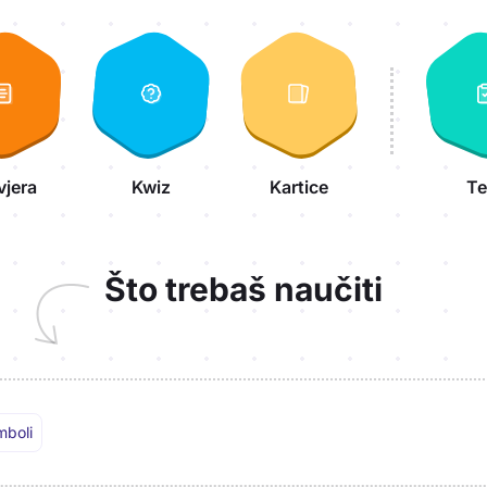
vjera
Kwiz
Kartice
Te
Što trebaš naučiti
mboli