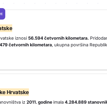
RH
ovnika RH
atske
vatske iznosi
56.594 četvornih kilometara.
Pridodam
479 četvornih kilometara
, ukupna površina Republi
ike Hrvatske
anovništva iz
2011. godine
imala
4.284.889 stanovni