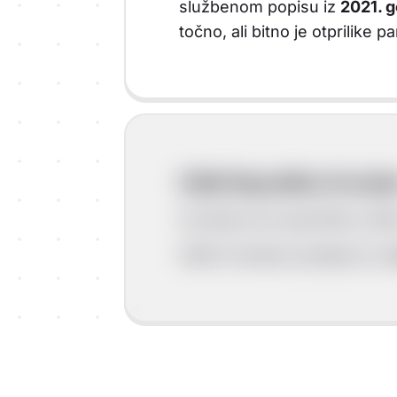
službenom popisu iz
2021. 
točno, ali bitno je otprilike
Oblik Republike Hrvats
Hrvatska ima specifičan oblik 
Oblik Hrvatske podsjeća na