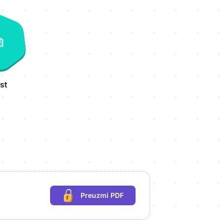
st
Preuzmi PDF
(potrebna prijava)