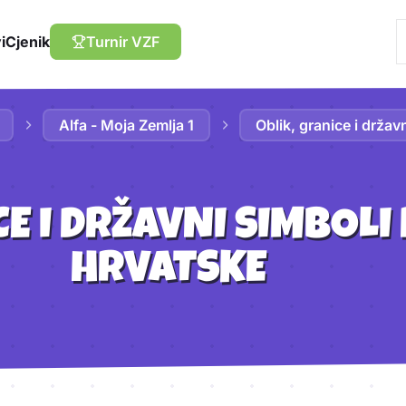
i
Cjenik
Turnir VZF
Alfa - Moja Zemlja 1
Oblik, granice i držav
CE I DRŽAVNI SIMBOLI
HRVATSKE