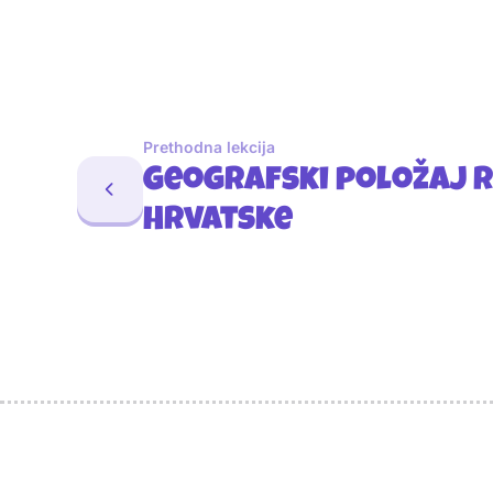
Prethodna lekcija
Geografski položaj 
Hrvatske
Sponzori
Naši najbolji prijatelji
Naši prijatelji