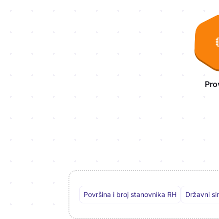
Aktivnosti lekcije
Pro
Površina i broj stanovnika RH
Državni si