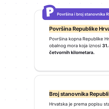
P
P
Površina i broj stanovnika 
Vrsta sadržaja: Površina i broj stan
Površina Republike Hrv
Površina kopna
Republike Hr
obalnog mora koja iznosi
31.
četvornih kilometara.
Broj stanovnika Republ
Hrvatska je prema popisu st