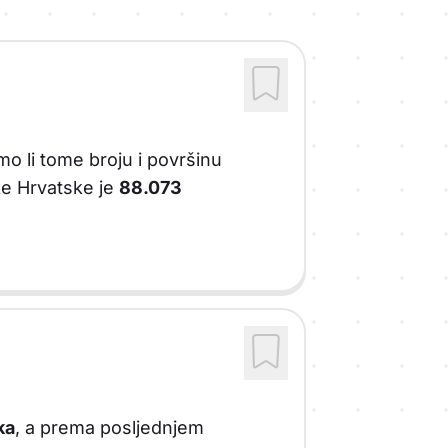
o li tome broju i površinu
ke Hrvatske je
88.073
ka
, a prema posljednjem