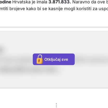
godine
Hrvatska je imala
3.871.833.
Naravno da ove b
 pamtiti brojeve kako bi se kasnije mogli koristiti za 
ke
Otključaj sve
koji je posljedica brojnih ratova i političkih sporazu
zmaja, potkovu, pticu u letu,...