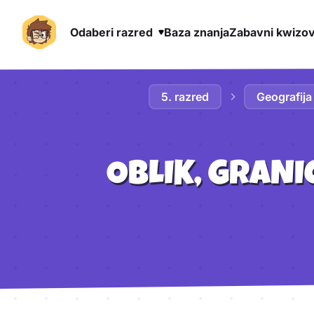
Odaberi razred
Baza znanja
Zabavni kwizov
Preskoči na sadržaj
5. razred
Geografija
OBLIK, GRANI