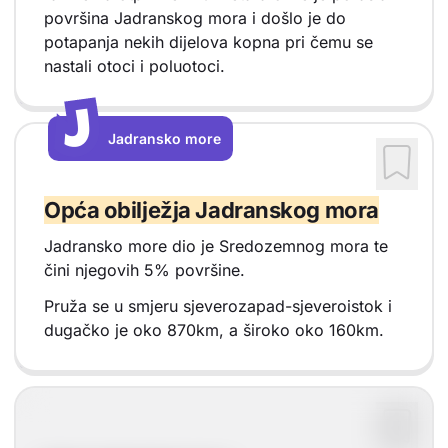
površina Jadranskog mora i došlo je do
potapanja nekih dijelova kopna pri čemu se
nastali otoci i poluotoci.
J
J
Jadransko more
Vrsta sadržaja: Jadransko more
Opća obilježja Jadranskog mora
Jadransko more dio je Sredozemnog mora te
čini njegovih 5% površine.
Pruža se u smjeru sjeverozapad-sjeveroistok i
dugačko je oko 870km, a široko oko 160km.