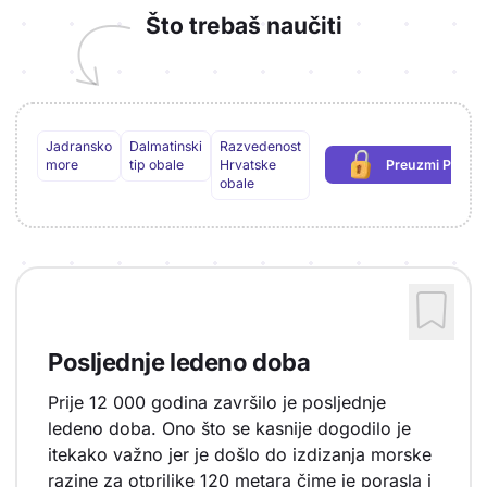
Što trebaš naučiti
Jadransko
Dalmatinski
Razvedenost
more
tip obale
Hrvatske
Preuzmi PDF
(potrebna pr
obale
Posljednje ledeno doba
Prije 12 000 godina završilo je posljednje
ledeno doba. Ono što se kasnije dogodilo je
itekako važno jer je došlo do izdizanja morske
razine za otprilike 120 metara čime je porasla i