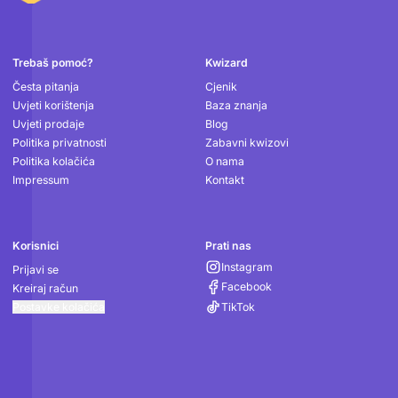
Podnožje
Trebaš pomoć?
Kwizard
Česta pitanja
Cjenik
Uvjeti korištenja
Baza znanja
Uvjeti prodaje
Blog
Politika privatnosti
Zabavni kwizovi
Politika kolačića
O nama
Impressum
Kontakt
Korisnici
Prati nas
Instagram
Prijavi se
Facebook
Kreiraj račun
Postavke kolačića
TikTok