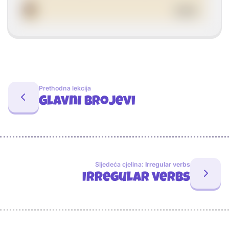
Prethodna lekcija
Glavni brojevi
Sljedeća cjelina:
Irregular verbs
Irregular verbs
Sponzori