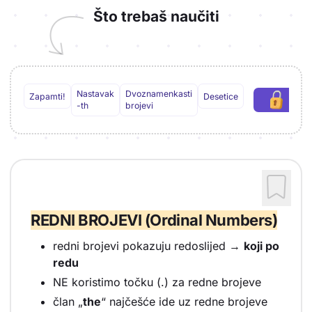
Što trebaš naučiti
Nastavak
Dvoznamenkasti
Zapamti!
Desetice
Preu
(
-th
brojevi
REDNI BROJEVI (Ordinal Numbers)
redni brojevi pokazuju redoslijed →
koji po
redu
NE koristimo točku (.) za redne brojeve
član „
the
“ najčešće ide uz redne brojeve