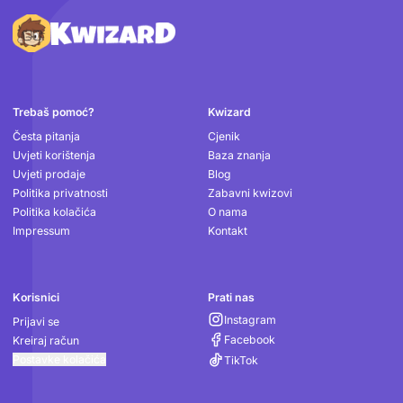
Podnožje
Trebaš pomoć?
Kwizard
Česta pitanja
Cjenik
Uvjeti korištenja
Baza znanja
Uvjeti prodaje
Blog
Politika privatnosti
Zabavni kwizovi
Politika kolačića
O nama
Impressum
Kontakt
Korisnici
Prati nas
Instagram
Prijavi se
Facebook
Kreiraj račun
Postavke kolačića
TikTok