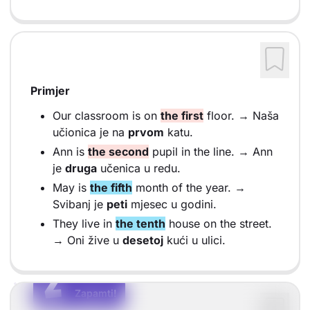
Primjer
Our classroom is on
the first
floor. → Naša
učionica je na
prvom
katu.
Ann is
the second
pupil in the line. → Ann
je
druga
učenica u redu.
May is
the fifth
month of the year. →
Svibanj je
peti
mjesec u godini.
They live in
the tenth
house on the street.
→ Oni žive u
desetoj
kući u ulici.
Z
Z
Zapamti!