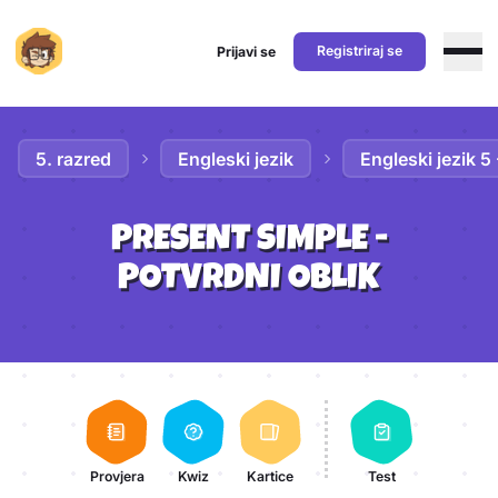
Registriraj se
Prijavi se
Preskoči na sadržaj
5. razred
Engleski jezik
Engleski jezik 5
PRESENT SIMPLE -
POTVRDNI OBLIK
Aktivnosti lekcije
Provjera
Kwiz
Kartice
Test