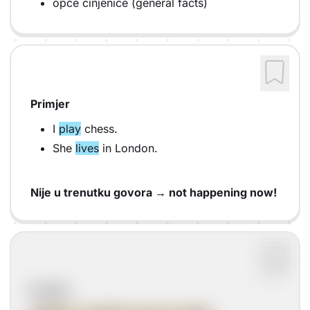
opće činjenice (general facts)
Primjer
I
play
chess.
She
lives
in London.
Nije u trenutku govora → not happening now!
Pravilo: