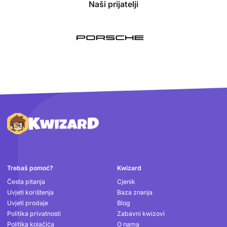
Naši prijatelji
Podnožje
Trebaš pomoć?
Kwizard
Česta pitanja
Cjenik
Uvjeti korištenja
Baza znanja
Uvjeti prodaje
Blog
Politika privatnosti
Zabavni kwizovi
Politika kolačića
O nama