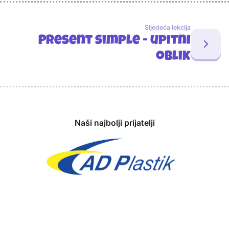
Sljedeća lekcija
Present simple - upitni
oblik
Sponzori
Naši najbolji prijatelji