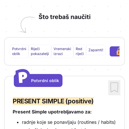
Što trebaš naučiti
Potvrdni
Riječi
Vremenski
Red
Zapamti!
P
oblik
pokazatelji
izrazi
riječi
P
P
Potvrdni oblik
Vrsta sadržaja: Potvrdni oblik
PRESENT SIMPLE (positive)
Present Simple upotrebljavamo za:
radnje koje se ponavljaju (routines / habits)