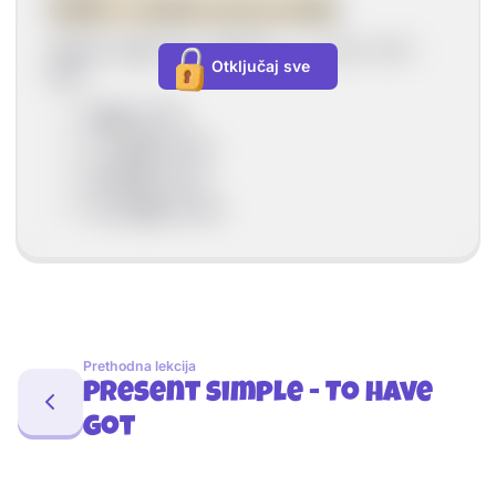
OSOBA + GLAGOL (osnovni oblik)
Glagol ostaje isti u oblicima → I / you / we /
Otključaj sve
they
I
play
tennis.
You
play
tennis.
We
play
tennis.
They
play
tennis.
Prethodna lekcija
Present simple - To have
got