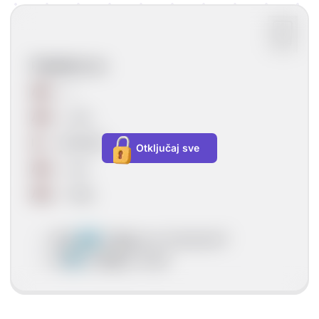
Prisjetimo se:
Am
→ I
Are
→ you
Is
→ he/she/it
Otključaj sve
Are
→ we
Are
→ they
Are
you
do
ing
your homework?
Is
he
sing
ing
a song?