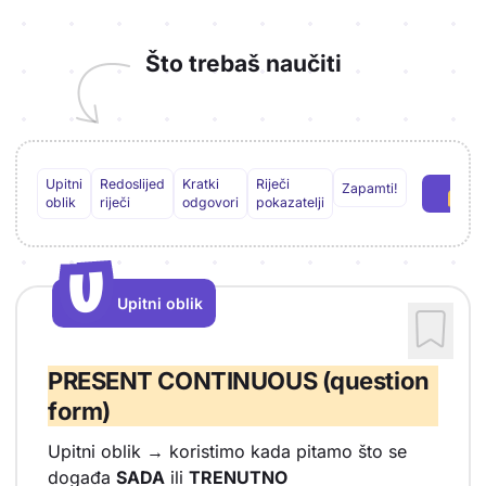
Što trebaš naučiti
Upitni
Redoslijed
Kratki
Riječi
Zapamti!
oblik
riječi
odgovori
pokazatelji
U
U
Upitni oblik
Vrsta sadržaja: Upitni oblik
PRESENT CONTINUOUS (question
form)
Upitni oblik → koristimo kada pitamo što se
događa
SADA
ili
TRENUTNO