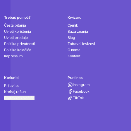
Podnožje
Trebaš pomoć?
Kwizard
Česta pitanja
Cjenik
Uvjeti korištenja
Baza znanja
Uvjeti prodaje
Blog
Politika privatnosti
Zabavni kwizovi
Politika kolačića
O nama
Impressum
Kontakt
Korisnici
Prati nas
Instagram
Prijavi se
Facebook
Kreiraj račun
Postavke kolačića
TikTok