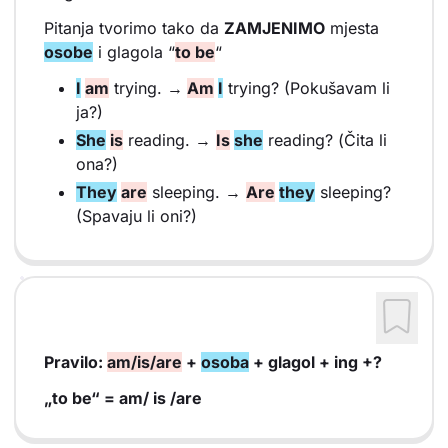
Pitanja tvorimo tako da
ZAMJENIMO
mjesta
osobe
i glagola “
to be
“
I
am
trying. →
Am
I
trying? (Pokušavam li
ja?)
She
is
reading. →
Is
she
reading? (Čita li
ona?)
They
are
sleeping. →
Are
they
sleeping?
(Spavaju li oni?)
Pravilo:
am/is/are
+
osoba
+ glagol + ing +?
„to be“ = am/ is /are