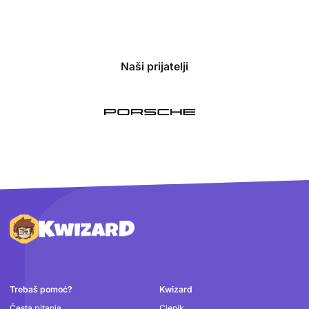
Naši prijatelji
Podnožje
Trebaš pomoć?
Kwizard
Česta pitanja
Cjenik