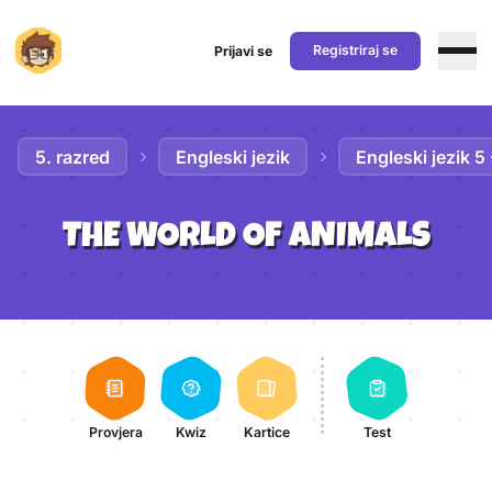
Registriraj se
Prijavi se
Preskoči na sadržaj
5. razred
Engleski jezik
Engleski jezik 5
THE WORLD OF ANIMALS
Aktivnosti lekcije
Provjera
Kwiz
Kartice
Test