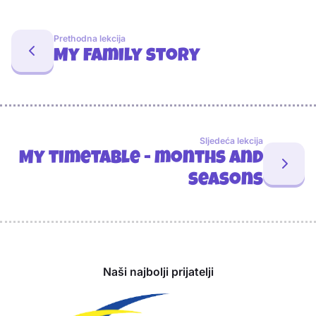
Prethodna lekcija
My family story
Sljedeća lekcija
My timetable - months and
seasons
Sponzori
Naši najbolji prijatelji