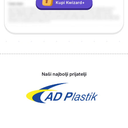
Kupi Kwizard+
Sponzori
Naši najbolji prijatelji