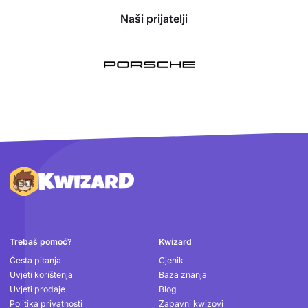
Naši prijatelji
Podnožje
Trebaš pomoć?
Kwizard
Česta pitanja
Cjenik
Uvjeti korištenja
Baza znanja
Uvjeti prodaje
Blog
Politika privatnosti
Zabavni kwizovi