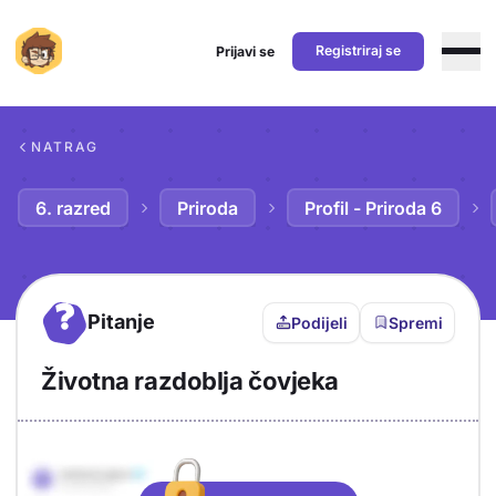
Registriraj se
Prijavi se
Preskoči na sadržaj
NATRAG
6. razred
Priroda
Profil - Priroda 6
?
Pitanje
Podijeli
Spremi
Životna razdoblja čovjeka
Objašnjenje
Odgovor