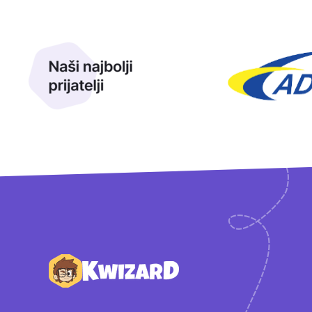
Naši najbolji prijatelji
Naši prijatelji
Podnožje