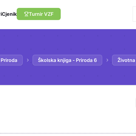
i
Cjenik
Turnir VZF
Priroda
Školska knjiga - Priroda 6
Životna
Trebaš biti prija
sadržaj u bilježn