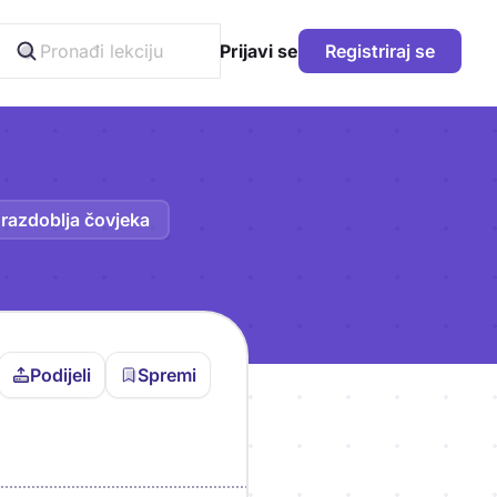
Prijavi se
Registriraj se
 razdoblja čovjeka
Podijeli
Spremi
vljen da bi pohranio
icu!