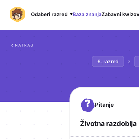
Odaberi razred
Baza znanja
Zabavni kwizov
Preskoči na sadržaj
NATRAG
6. razred
?
Pitanje
Životna razdoblja