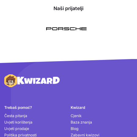
Naši prijatelji
Podnožje
Trebaš pomoć?
Kwizard
Česta pitanja
Cjenik
Uvjeti korištenja
Baza znanja
Uvjeti prodaje
Blog
Politika privatnosti
Zabavni kwizovi