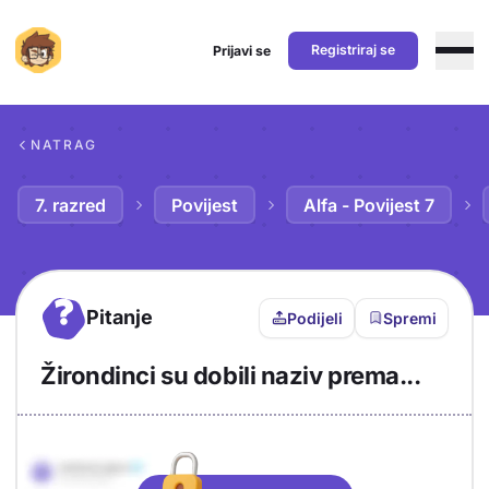
Registriraj se
Prijavi se
Preskoči na sadržaj
NATRAG
7. razred
Povijest
Alfa - Povijest 7
?
Pitanje
Podijeli
Spremi
Žirondinci su dobili naziv prema...
Objašnjenje
Odgovor