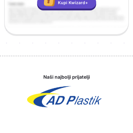
Kupi Kwizard+
Sponzori
Naši najbolji prijatelji