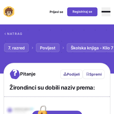
Registriraj se
Prijavi se
Preskoči na sadržaj
NATRAG
7. razred
Povijest
Školska knjiga - Klio 7
?
Pitanje
Podijeli
Spremi
Žirondinci su dobili naziv prema:
Objašnjenje
Odgovor