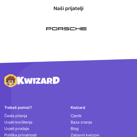
Naši prijatelji
Podnožje
Trebaš pomoć?
Kwizard
Česta pitanja
Cjenik
Uvjeti korištenja
Baza znanja
Uvjeti prodaje
Blog
Politika privatnosti
Zabavni kwizovi