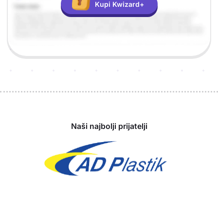
Kupi Kwizard+
Sponzori
Naši najbolji prijatelji