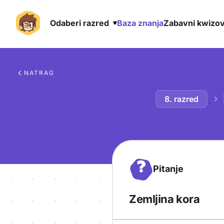
Odaberi razred
Baza znanja
Zabavni kwizov
Preskoči na sadržaj
NATRAG
8. razred
?
Pitanje
Zemljina kora