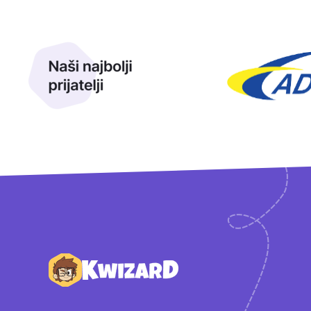
Naši najbolji prijatelji
Naši prijatelji
Podnožje