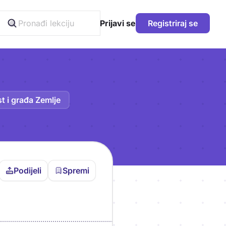
Prijavi se
Registriraj se
t i građa Zemlje
Podijeli
Spremi
vljen da bi pohranio
icu!