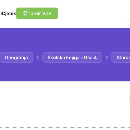
i
Cjenik
Turnir VZF
Geografija
Školska knjiga - Gea 4
Staros
Trebaš biti prija
sadržaj u bilježn