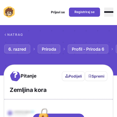
Registriraj se
Prijavi se
Preskoči na sadržaj
NATRAG
6. razred
Priroda
Profil - Priroda 6
?
Pitanje
Podijeli
Spremi
Zemljina kora
Objašnjenje
Odgovor