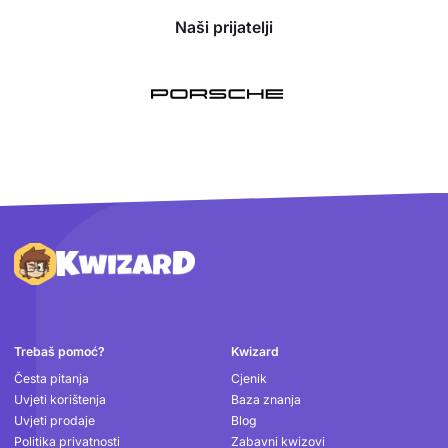
Naši prijatelji
Podnožje
Trebaš pomoć?
Kwizard
Česta pitanja
Cjenik
Uvjeti korištenja
Baza znanja
Uvjeti prodaje
Blog
Politika privatnosti
Zabavni kwizovi