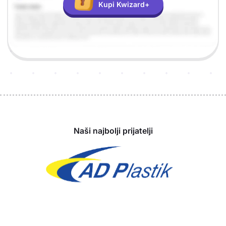
Kupi Kwizard+
Sponzori
Naši najbolji prijatelji