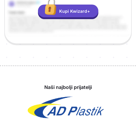
Kupi Kwizard+
Sponzori
Naši najbolji prijatelji