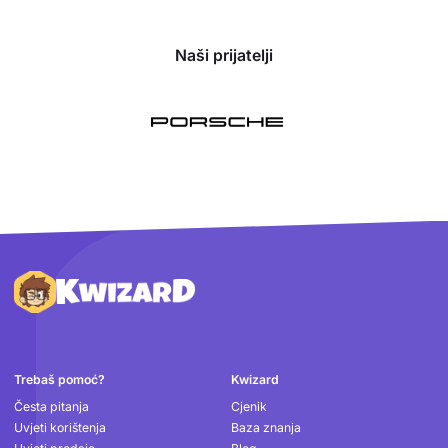
Naši prijatelji
Podnožje
Trebaš pomoć?
Kwizard
Česta pitanja
Cjenik
Uvjeti korištenja
Baza znanja