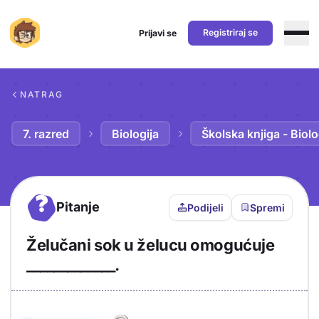
Registriraj se
Prijavi se
Preskoči na sadržaj
NATRAG
7. razred
Biologija
Školska knjiga - Biolo
?
Pitanje
Podijeli
Spremi
Želučani sok u želucu omogućuje
_____________.
Objašnjenje
Odgovor