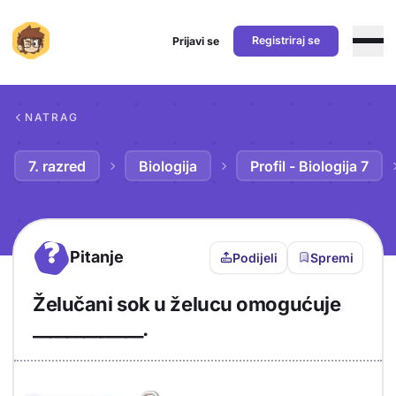
Registriraj se
Prijavi se
Preskoči na sadržaj
NATRAG
7. razred
Biologija
Profil - Biologija 7
?
Pitanje
Podijeli
Spremi
Želučani sok u želucu omogućuje
_____________.
Objašnjenje
Odgovor