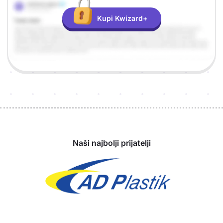
Kupi Kwizard+
Sponzori
Naši najbolji prijatelji