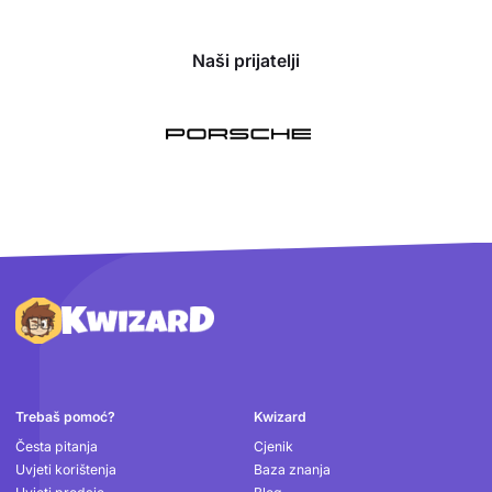
Naši prijatelji
Podnožje
Trebaš pomoć?
Kwizard
Česta pitanja
Cjenik
Uvjeti korištenja
Baza znanja