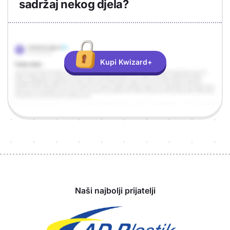
sadržaj nekog djela?
Objašnjenje
Odgovor
Kupi Kwizard+
Sponzori
Naši najbolji prijatelji