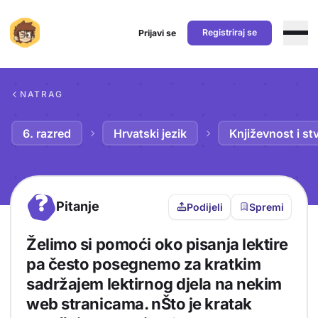
Registriraj se
Prijavi se
Preskoči na sadržaj
NATRAG
6. razred
Hrvatski jezik
Književnost i st
?
Pitanje
Podijeli
Spremi
Želimo si pomoći oko pisanja lektire
pa često posegnemo za kratkim
sadržajem lektirnog djela na nekim
web stranicama. nŠto je kratak