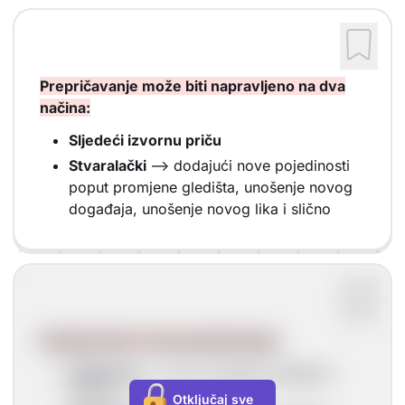
Prepričavanje može biti napravljeno na dva
načina:
Sljedeći izvornu priču
Stvaralački
--> dodajući nove pojedinosti
poput promjene gledišta, unošenje novog
događaja, unošenje novog lika i slično
Postoje četiri vrste prepričavanja:
Objektivno
--> bez unošenje mišljenja i
stavova
Otključaj sve