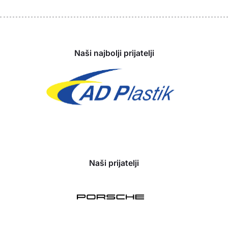
Sponzori
Naši najbolji prijatelji
Naši prijatelji