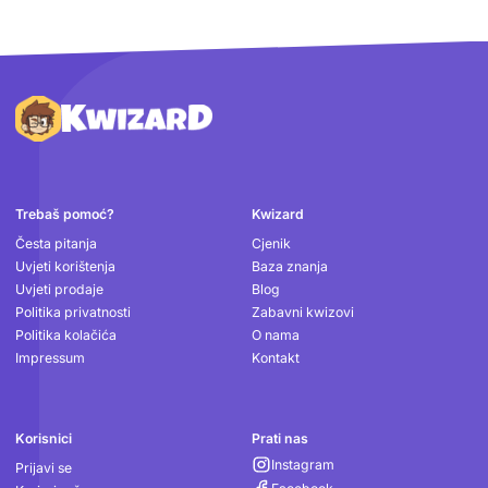
Podnožje
Trebaš pomoć?
Kwizard
Česta pitanja
Cjenik
Uvjeti korištenja
Baza znanja
Uvjeti prodaje
Blog
Politika privatnosti
Zabavni kwizovi
Politika kolačića
O nama
Impressum
Kontakt
Korisnici
Prati nas
Instagram
Prijavi se