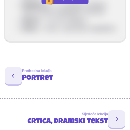
Subjektivno
--> s unošenjem mišljenja,
stavova prema događajima i likovima
Opširno
--> sa svim detaljima
Sažeto
--> samo s najvažnijim događajima.
Prethodna lekcija
Portret
Sljedeća lekcija
Crtica, dramski tekst