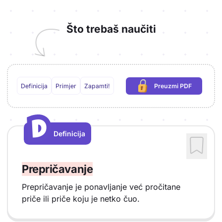
Što trebaš naučiti
Definicija
Primjer
Zapamti!
Preuzmi PDF
(potrebna prijava)
D
D
Definicija
Vrsta sadržaja: Definicija
Prepričavanje
Prepričavanje je ponavljanje već pročitane
priče ili priče koju je netko čuo.