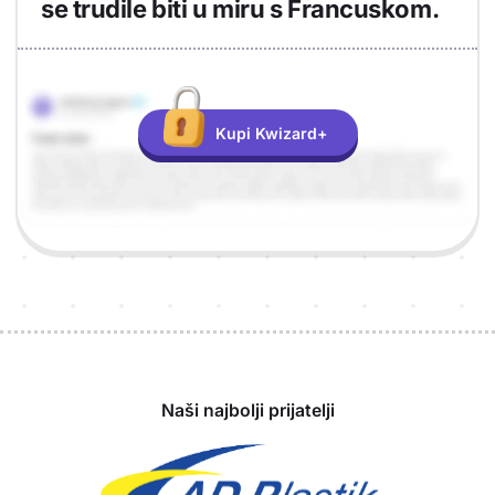
se trudile biti u miru s Francuskom.
Objašnjenje
Odgovor
Kupi Kwizard+
Sponzori
Naši najbolji prijatelji