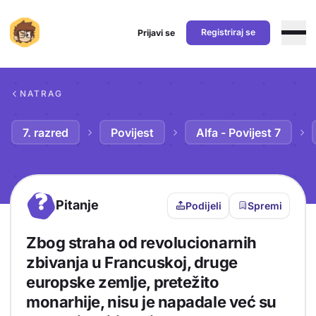
Registriraj se
Prijavi se
Preskoči na sadržaj
NATRAG
7. razred
Povijest
Alfa - Povijest 7
?
Pitanje
Podijeli
Spremi
Zbog straha od revolucionarnih
zbivanja u Francuskoj, druge
europske zemlje, pretežito
monarhije, nisu je napadale već su