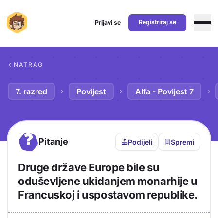
Registriraj se
Prijavi se
Preskoči na sadržaj
NATRAG
7. razred
Povijest
Alfa - Povijest 7
?
Pitanje
Podijeli
Spremi
Druge države Europe bile su
oduševljene ukidanjem monarhije u
Francuskoj i uspostavom republike.