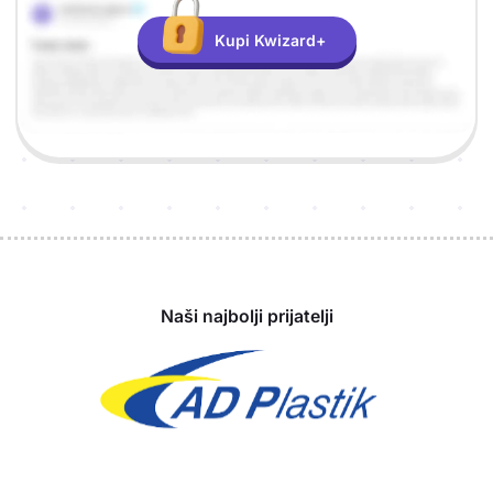
Kupi Kwizard+
Sponzori
Naši najbolji prijatelji