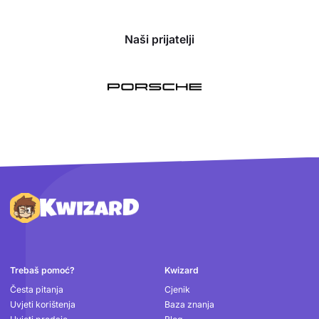
Naši prijatelji
Podnožje
Trebaš pomoć?
Kwizard
Česta pitanja
Cjenik
Uvjeti korištenja
Baza znanja