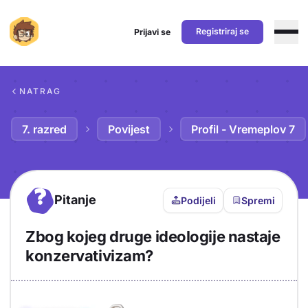
Registriraj se
Prijavi se
Preskoči na sadržaj
NATRAG
7. razred
Povijest
Profil - Vremeplov 7
?
Pitanje
Podijeli
Spremi
Zbog kojeg druge ideologije nastaje
konzervativizam?
Objašnjenje
Odgovor