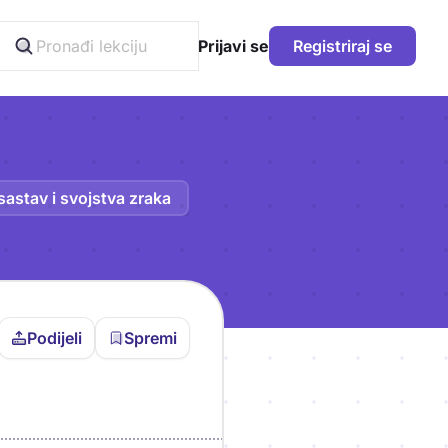
Prijavi se
Registriraj se
sastav i svojstva zraka
Podijeli
Spremi
vljen da bi pohranio
icu!