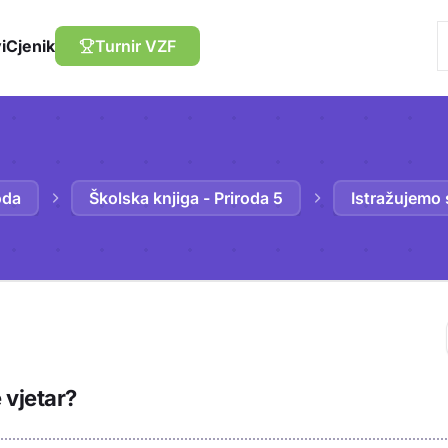
i
Cjenik
Turnir VZF
oda
Školska knjiga - Priroda 5
Istražujemo 
Trebaš biti prija
 vjetar?
sadržaj u bilježn