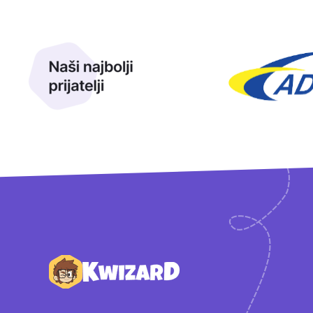
Naši najbolji prijatelji
Naši prijatelji
Podnožje