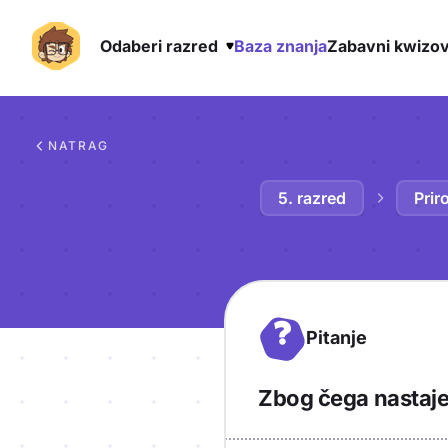
Odaberi razred
Baza znanja
Zabavni kwizov
Preskoči na sadržaj
NATRAG
5. razred
Prir
?
Pitanje
Zbog čega nastaje