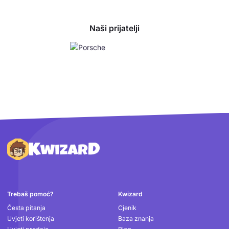
Naši prijatelji
Podnožje
Trebaš pomoć?
Kwizard
Česta pitanja
Cjenik
Uvjeti korištenja
Baza znanja