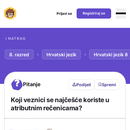
Registriraj se
Prijavi se
Preskoči na sadržaj
NATRAG
8. razred
Hrvatski jezik
Hrvatski jezik 8
?
Pitanje
Podijeli
Spremi
Koji veznici se najčešće koriste u
atributnim rečenicama?
Objašnjenje
Odgovor