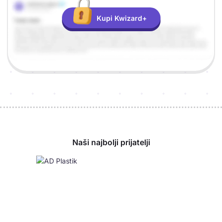
Kupi Kwizard+
Sponzori
Naši najbolji prijatelji