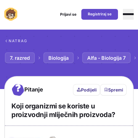
Registriraj se
Prijavi se
Preskoči na sadržaj
NATRAG
7. razred
Biologija
Alfa - Biologija 7
?
Pitanje
Podijeli
Spremi
Koji organizmi se koriste u
proizvodnji mliječnih proizvoda?
Objašnjenje
Odgovor