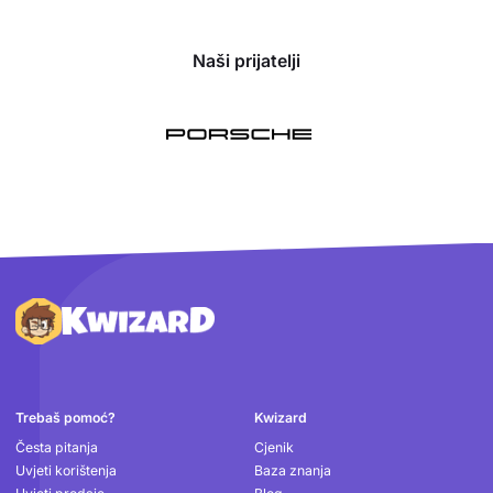
Naši prijatelji
Podnožje
Trebaš pomoć?
Kwizard
Česta pitanja
Cjenik
Uvjeti korištenja
Baza znanja