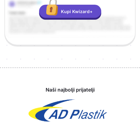
Kupi Kwizard+
Sponzori
Naši najbolji prijatelji