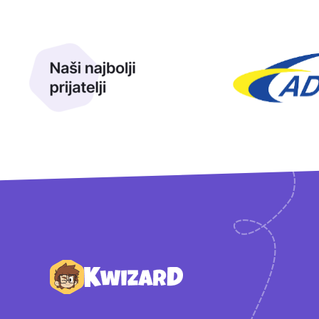
Naši najbolji prijatelji
Naši prijatelji
Podnožje