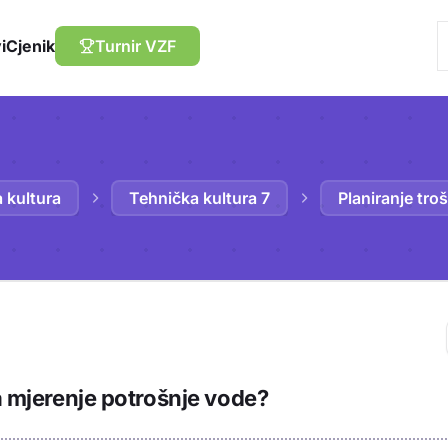
i
Cjenik
Turnir VZF
 kultura
Tehnička kultura 7
Planiranje tro
Trebaš biti prija
za mjerenje potrošnje vode?
sadržaj u bilježn