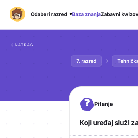
Odaberi razred
Baza znanja
Zabavni kwizov
Preskoči na sadržaj
NATRAG
7. razred
Tehnička
?
Pitanje
Koji uređaj služi 