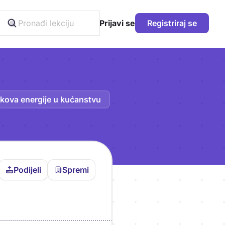
Prijavi se
Registriraj se
škova energije u kućanstvu
Podijeli
Spremi
vljen da bi pohranio
icu!