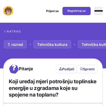
Registriraj se
Prijavi se
Preskoči na sadržaj
NATRAG
7. razred
Tehnička kultura
Tehnička kult
?
Pitanje
Podijeli
Spremi
Koji uređaj mjeri potrošnju toplinske
energije u zgradama koje su
spojene na toplanu?