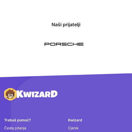
Naši prijatelji
Podnožje
Trebaš pomoć?
Kwizard
Česta pitanja
Cjenik