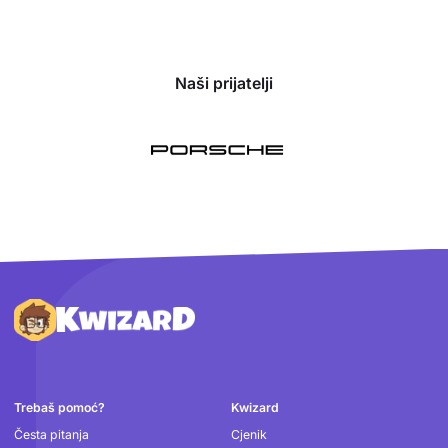
Naši prijatelji
Podnožje
Trebaš pomoć?
Kwizard
Česta pitanja
Cjenik