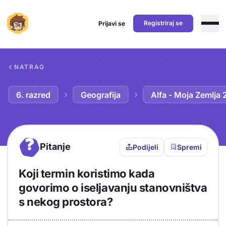
Registriraj se
Prijavi se
Preskoči na sadržaj
NATRAG
6. razred
Geografija
Alfa - Moja Zemlja 
?
Pitanje
Podijeli
Spremi
Koji termin koristimo kada
govorimo o iseljavanju stanovništva
s nekog prostora?