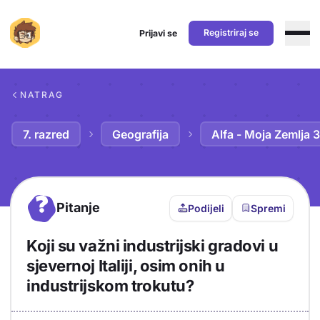
Registriraj se
Prijavi se
Preskoči na sadržaj
NATRAG
7. razred
Geografija
Alfa - Moja Zemlja 3
?
Pitanje
Podijeli
Spremi
Koji su važni industrijski gradovi u
sjevernoj Italiji, osim onih u
industrijskom trokutu?