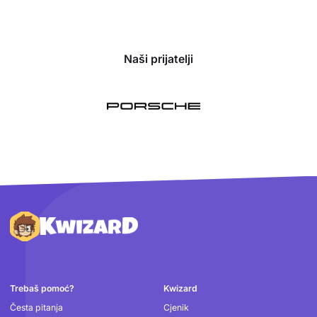
Naši prijatelji
Podnožje
Trebaš pomoć?
Kwizard
Česta pitanja
Cjenik