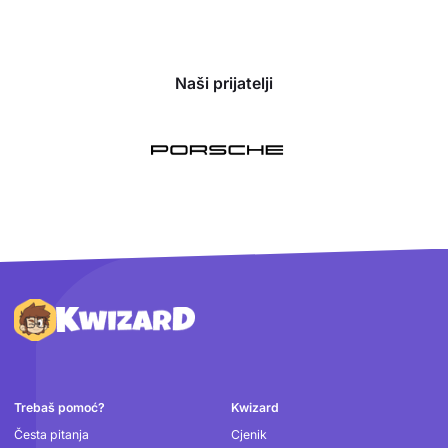
Naši prijatelji
Podnožje
Trebaš pomoć?
Kwizard
Česta pitanja
Cjenik