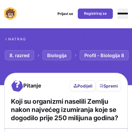
Registriraj se
Prijavi se
Preskoči na sadržaj
NATRAG
8. razred
Biologija
Profil - Biologija 8
?
Pitanje
Podijeli
Spremi
Koji su organizmi naselili Zemlju
nakon najvećeg izumiranja koje se
dogodilo prije 250 milijuna godina?