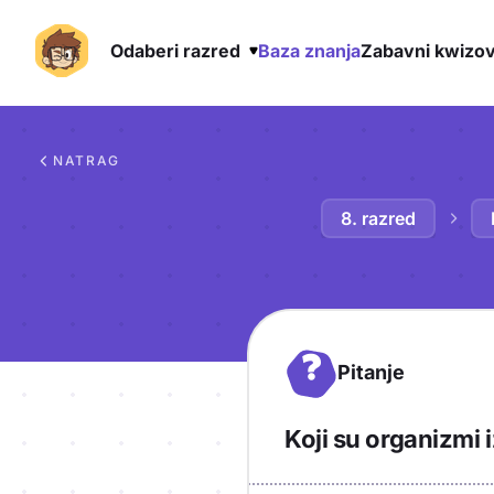
Odaberi razred
Baza znanja
Zabavni kwizov
Preskoči na sadržaj
NATRAG
8. razred
?
Pitanje
Koji su organizmi 