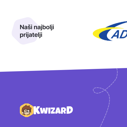
Naši najbolji prijatelji
Naši prijatelji
Podnožje