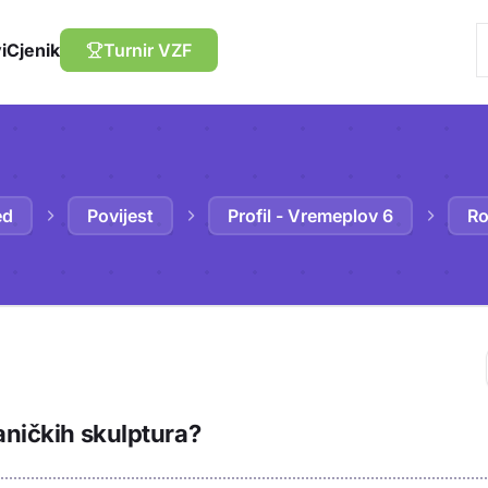
i
Cjenik
Turnir VZF
ed
Povijest
Profil - Vremeplov 6
Ro
Trebaš biti prija
aničkih skulptura?
sadržaj u bilježn