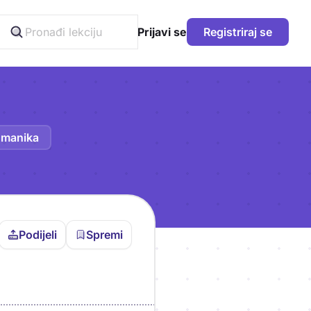
Prijavi se
Registriraj se
manika
Podijeli
Spremi
vljen da bi pohranio
icu!