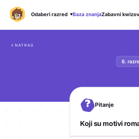
Odaberi razred
Baza znanja
Zabavni kwizov
Preskoči na sadržaj
NATRAG
6. razr
?
Pitanje
Koji su motivi rom