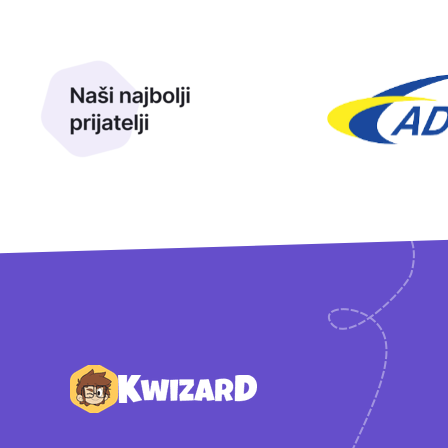
Naši najbolji prijatelji
Naši prijatelji
Podnožje