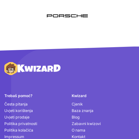
Podnožje
Trebaš pomoć?
Kwizard
Česta pitanja
Cjenik
Uvjeti korištenja
Baza znanja
Uvjeti prodaje
Blog
Politika privatnosti
Zabavni kwizovi
Politika kolačića
O nama
Impressum
Kontakt