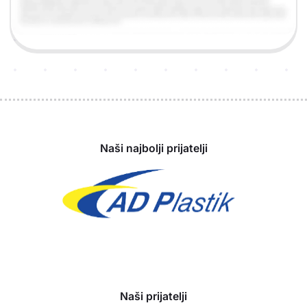
Sponzori
Naši najbolji prijatelji
Naši prijatelji