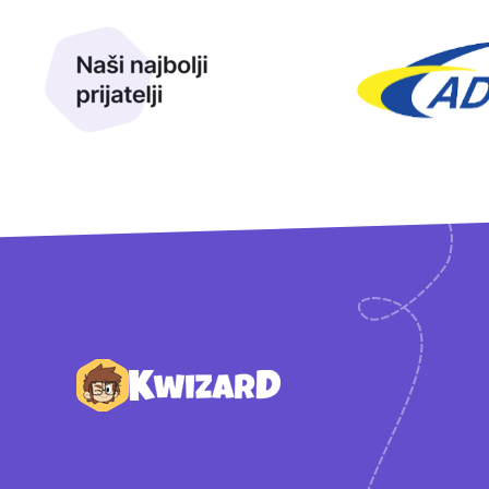
Naši najbolji prijatelji
Naši prijatelji
Podnožje