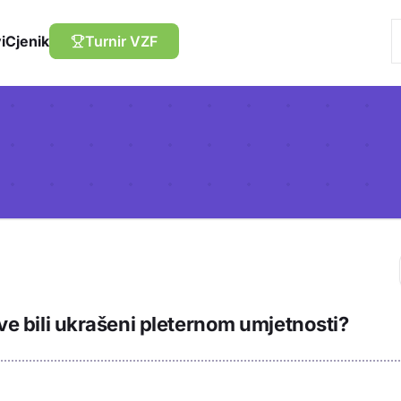
i
Cjenik
Turnir VZF
Trebaš biti prija
kve bili ukrašeni pleternom umjetnosti?
sadržaj u bilježn