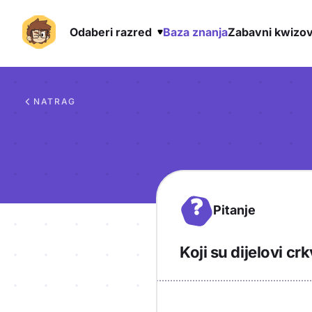
Odaberi razred
Baza znanja
Zabavni kwizov
Preskoči na sadržaj
NATRAG
?
Pitanje
Koji su dijelovi cr
Objašnjenje
Odgovor