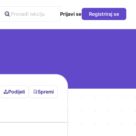
Prijavi se
Registriraj se
Podijeli
Spremi
vljen da bi pohranio
icu!