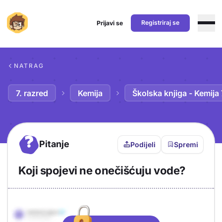
Registriraj se
Prijavi se
Preskoči na sadržaj
NATRAG
7. razred
Kemija
Školska knjiga - Kemija 
?
Pitanje
Podijeli
Spremi
Koji spojevi ne onečišćuju vode?
Objašnjenje
Odgovor