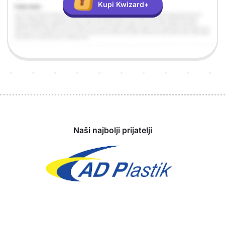
Kupi Kwizard+
Sponzori
Naši najbolji prijatelji