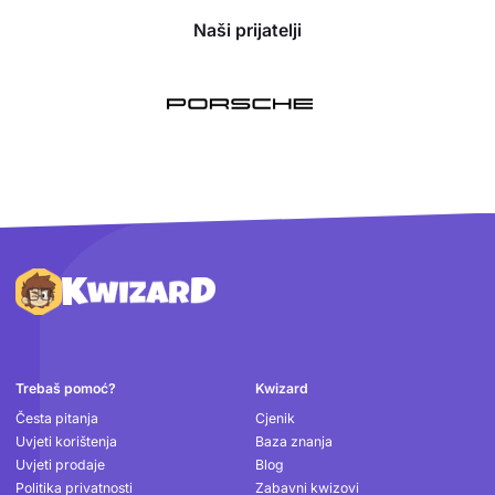
Naši prijatelji
Podnožje
Trebaš pomoć?
Kwizard
Česta pitanja
Cjenik
Uvjeti korištenja
Baza znanja
Uvjeti prodaje
Blog
Politika privatnosti
Zabavni kwizovi