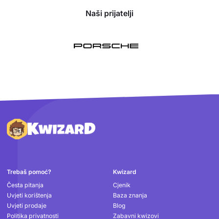
Naši prijatelji
Podnožje
Trebaš pomoć?
Kwizard
Česta pitanja
Cjenik
Uvjeti korištenja
Baza znanja
Uvjeti prodaje
Blog
Politika privatnosti
Zabavni kwizovi