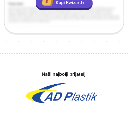
Kupi Kwizard+
Sponzori
Naši najbolji prijatelji