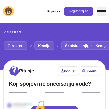
Registriraj se
Prijavi se
Preskoči na sadržaj
NATRAG
7. razred
Kemija
Školska knjiga - Kemija 
?
Pitanje
Podijeli
Spremi
Koji spojevi ne onečišćuju vode?
Objašnjenje
Odgovor