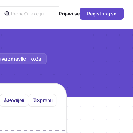
Prijavi se
Registriraj se
 čuva zdravlje - koža
Podijeli
Spremi
vljen da bi pohranio
icu!