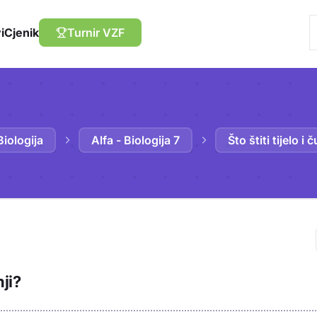
i
Cjenik
Turnir VZF
Biologija
Alfa - Biologija 7
Što štiti tijelo i
Trebaš biti prija
nji?
sadržaj u bilježn