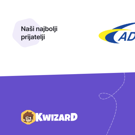
Naši najbolji prijatelji
Naši prijatelji
Podnožje