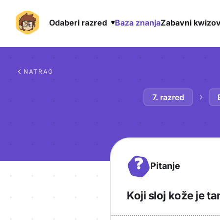
Odaberi razred
Baza znanja
Zabavni kwizov
Preskoči na sadržaj
NATRAG
7. razred
?
Pitanje
Koji sloj kože je ta