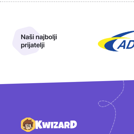
Sponzori
Naši najbolji prijatelji
Naši prijatelji
Podnožje