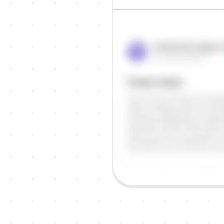
Objašnjenje
Odgovor