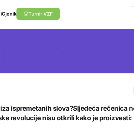
i
Cjenik
Turnir VZF
Trebaš biti prija
e iza ispremetanih slova?Sljedeća rečenica 
sadržaj u bilježn
ske revolucije nisu otkrili kako je proizvest