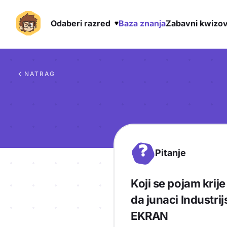
Odaberi razred
Baza znanja
Zabavni kwizov
Preskoči na sadržaj
NATRAG
?
Pitanje
Koji se pojam krij
da junaci Industrij
EKRAN