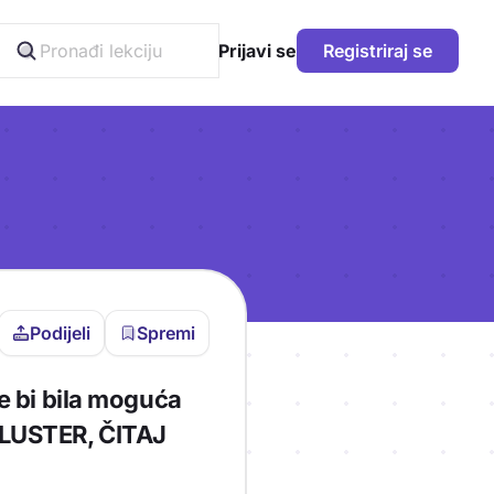
Prijavi se
Registriraj se
Podijeli
Spremi
vljen da bi pohranio
ne bi bila moguća
icu!
i: LUSTER, ČITAJ