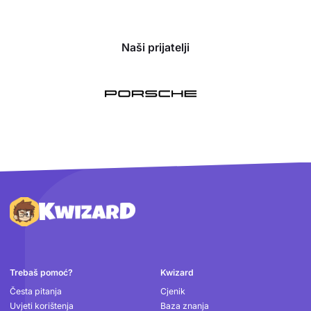
Naši prijatelji
Podnožje
Trebaš pomoć?
Kwizard
Česta pitanja
Cjenik
Uvjeti korištenja
Baza znanja