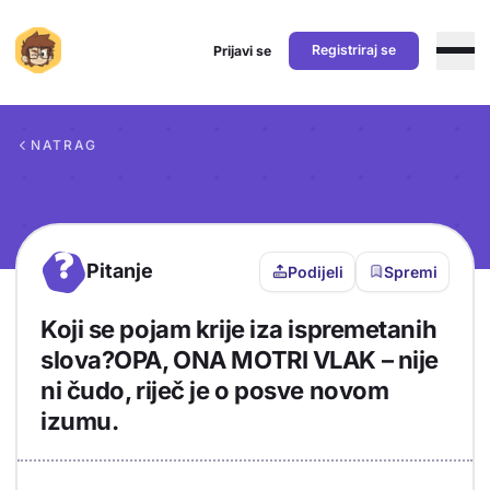
Registriraj se
Prijavi se
Preskoči na sadržaj
NATRAG
?
Pitanje
Podijeli
Spremi
Koji se pojam krije iza ispremetanih
slova?OPA, ONA MOTRI VLAK – nije
ni čudo, riječ je o posve novom
izumu.