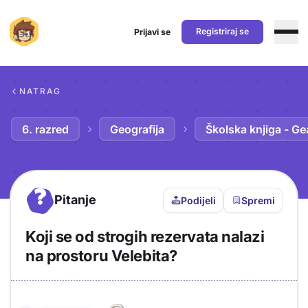
Registriraj se
Prijavi se
Preskoči na sadržaj
NATRAG
6. razred
Geografija
Školska knjiga - Ge
?
Pitanje
Podijeli
Spremi
Koji se od strogih rezervata nalazi
na prostoru Velebita?
Objašnjenje
Odgovor