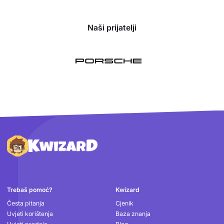
Naši prijatelji
Podnožje
Trebaš pomoć?
Kwizard
Česta pitanja
Cjenik
Uvjeti korištenja
Baza znanja