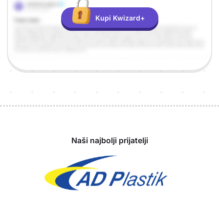
Kupi Kwizard+
Sponzori
Naši najbolji prijatelji