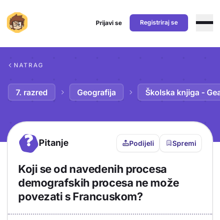
Registriraj se
Prijavi se
Preskoči na sadržaj
NATRAG
7. razred
Geografija
Školska knjiga - Ge
?
Pitanje
Podijeli
Spremi
Koji se od navedenih procesa
demografskih procesa ne može
povezati s Francuskom?