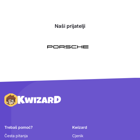
Naši prijatelji
Podnožje
Trebaš pomoć?
Kwizard
Česta pitanja
Cjenik