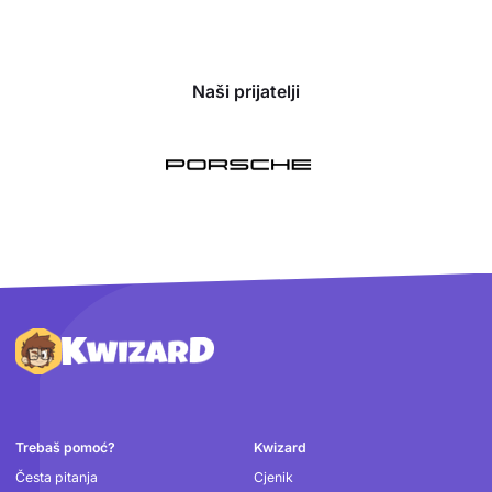
Naši prijatelji
Podnožje
Trebaš pomoć?
Kwizard
Česta pitanja
Cjenik