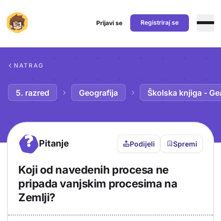
Registriraj se
Prijavi se
Preskoči na sadržaj
NATRAG
5. razred
Geografija
Školska knjiga - Ge
?
Pitanje
Podijeli
Spremi
Koji od navedenih procesa ne
pripada vanjskim procesima na
Zemlji?