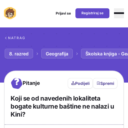
Registriraj se
Prijavi se
Preskoči na sadržaj
NATRAG
8. razred
Geografija
Školska knjiga - Ge
?
Pitanje
Podijeli
Spremi
Koji se od navedenih lokaliteta
bogate kulturne baštine ne nalazi u
Kini?