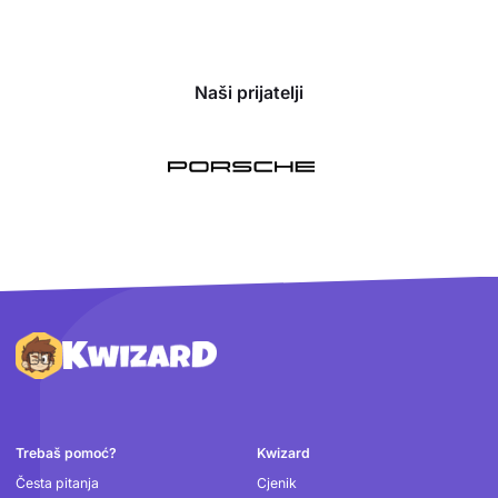
Naši prijatelji
Podnožje
Trebaš pomoć?
Kwizard
Česta pitanja
Cjenik